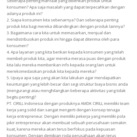
Seberapa penting manfaat yang diberikan produk untuk
konsumen? Apa saja masalah yang dapat terpecahkan dengan
adanya produk ini?
2. Siapa konsumen kita sebenarnya? Dan seberapa penting
produk kita bagi mereka dibandingkan dengan produk lainnya?
3. Bagaimana cara kita untuk memasarkan, menjual dan
mendistribusikan produk ini hingga dapat diterima oleh para
konsumen?
4. Apa layanan yang kita berikan kepada konsumen yang telah
membeli produk kita, agar mereka merasa puas dengan produk
kita lalu mereka memberikan info kepada orang lain untuk
merekomedasikan produk kita kepada mereka?
5. Upaya apa saja yang akan kita lakukan agar mendapatkan
keuntungan yang lebih besar dari segi struktur biaya bisnis anda
(mengurangi atau menghilangkan beberapa aktivitas yang tidak
begitu penting)?
PT. CIRILL Indonesia dengan produknya AMDK CIRILL memiliki team
kerja yang solid dan sangat mengerti dengan konsep tenaga
kerja entrepreneur. Dengan memiliki pekerja yang memiliki pola
pikir entrepreneur akan membuat sebuah perusahaan semakin
kuat, karena mereka akan terus berfokus pada kepuasan
konsumen. Dengan demikian roda perusahaan akan terus