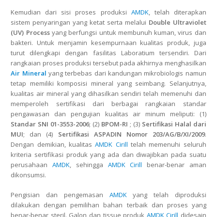
Kemudian dari sisi proses produksi
AMDK
, telah diterapkan
sistem penyaringan yang ketat serta melalui
Double Ultraviolet
(UV) Process
yang berfungsi untuk membunuh kuman, virus dan
bakteri. Untuk menjamin kesempurnaan kualitas produk, juga
turut dilengkapi dengan fasilitas Laboratium tersendiri. Dari
rangkaian proses produksi tersebut pada akhirnya menghasilkan
Air Mineral
yang terbebas dari kandungan mikrobiologis namun
tetap memiliki komposisi mineral yang seimbang. Selanjutnya,
kualitas air mineral yang dihasilkan sendiri telah memenuhi dan
memperoleh sertifikasi dari berbagai rangkaian standar
pengawasan dan pengujian kualitas air minum meliputi: (1)
Standar SNI 01-3553-2006
; (2)
BPOM-RI
; (3)
Sertifikasi Halal dari
MUI
; dan (4)
Sertifikasi ASPADIN Nomor 203/AG/B/XI/2009
.
Dengan demikian, kualitas
AMDK Cirill
telah memenuhi seluruh
kriteria sertifikasi produk yang ada dan diwajibkan pada suatu
perusahaan
AMDK
, sehingga
AMDK Cirill
benar-benar aman
dikonsumsi.
Pengisian dan pengemasan
AMDK
yang telah diproduksi
dilakukan dengan pemilihan bahan terbaik dan proses yang
benar-benar steril. Galon dan tissue produk
AMDK Cirill
didesain