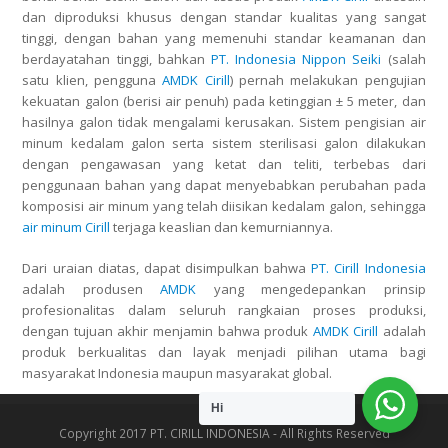
dan diproduksi khusus dengan standar kualitas yang sangat
tinggi, dengan bahan yang memenuhi standar keamanan dan
berdayatahan tinggi, bahkan
PT. Indonesia Nippon Seiki
(salah
satu klien, pengguna
AMDK Cirill
) pernah melakukan pengujian
kekuatan galon (berisi air penuh) pada ketinggian ± 5 meter, dan
hasilnya galon tidak mengalami kerusakan. Sistem pengisian air
minum kedalam galon serta sistem sterilisasi galon dilakukan
dengan pengawasan yang ketat dan teliti, terbebas dari
penggunaan bahan yang dapat menyebabkan perubahan pada
komposisi air minum yang telah diisikan kedalam galon, sehingga
air minum
Cirill
terjaga keaslian dan kemurniannya.
Dari uraian diatas, dapat disimpulkan bahwa
PT. Cirill Indonesia
adalah produsen
AMDK
yang mengedepankan prinsip
profesionalitas dalam seluruh rangkaian proses produksi,
dengan tujuan akhir menjamin bahwa produk
AMDK Cirill
adalah
produk berkualitas dan layak menjadi pilihan utama bagi
masyarakat Indonesia maupun masyarakat global.
Hi
Copyright 2017 PT. CIRILL INDONESIA - All Rights Reserved