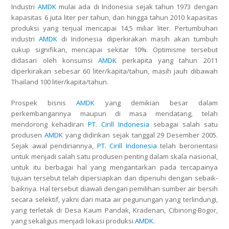
Industri
AMDK
mulai ada di Indonesia sejak tahun 1973 dengan
kapasitas 6 juta liter per tahun, dan hingga tahun 2010 kapasitas
produksi yang terjual mencapai 14,5 miliar liter. Pertumbuhan
industri
AMDK
di Indonesia diperkirakan masih akan tumbuh
cukup signifikan, mencapai sekitar 10%. Optimisme tersebut
didasari oleh konsumsi
AMDK
perkapita yang tahun 2011
diperkirakan sebesar 60 liter/kapita/tahun, masih jauh dibawah
Thailand 100 liter/kapita/tahun.
Prospek bisnis
AMDK
yang demikian besar dalam
perkembangannya maupun di masa mendatang, telah
mendorong kehadiran
PT. Cirill Indonesia
sebagai salah satu
produsen
AMDK
yang didirikan sejak tanggal 29 Desember 2005.
Sejak awal pendiriannya,
PT. Cirill Indonesia
telah berorientasi
untuk menjadi salah satu produsen penting dalam skala nasional,
untuk itu berbagai hal yang mengantarkan pada tercapainya
tujuan tersebut telah dipersiapkan dan dipenuhi dengan sebaik-
baiknya. Hal tersebut diawali dengan pemilihan sumber air bersih
secara selektif, yakni dari mata air pegunungan yang terlindungi,
yang terletak di Desa Kaum Pandak, Kradenan, Cibinong-Bogor,
yang sekaligus menjadi lokasi produksi
AMDK
.