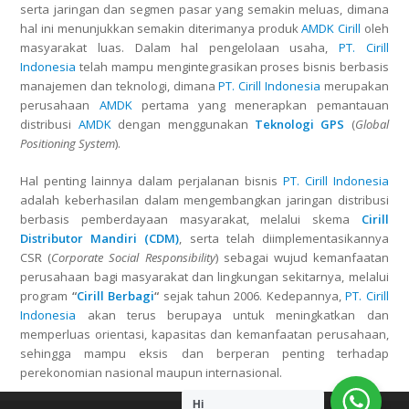
serta jaringan dan segmen pasar yang semakin meluas, dimana
hal ini menunjukkan semakin diterimanya produk
AMDK Cirill
oleh
masyarakat luas. Dalam hal pengelolaan usaha,
PT. Cirill
Indonesia
telah mampu mengintegrasikan proses bisnis berbasis
manajemen dan teknologi, dimana
PT. Cirill Indonesia
merupakan
perusahaan
AMDK
pertama yang menerapkan pemantauan
distribusi
AMDK
dengan menggunakan
Teknologi GPS
(
Global
Positioning System
).
Hal penting lainnya dalam perjalanan bisnis
PT. Cirill Indonesia
adalah keberhasilan dalam mengembangkan jaringan distribusi
berbasis pemberdayaan masyarakat, melalui skema
Cirill
Distributor Mandiri (CDM)
, serta telah diimplementasikannya
CSR (
Corporate Social Responsibility
) sebagai wujud kemanfaatan
perusahaan bagi masyarakat dan lingkungan sekitarnya, melalui
program
“
Cirill Berbagi
“
sejak tahun 2006. Kedepannya,
PT. Cirill
Indonesia
akan terus berupaya untuk meningkatkan dan
memperluas orientasi, kapasitas dan kemanfaatan perusahaan,
sehingga mampu eksis dan berperan penting terhadap
perekonomian nasional maupun internasional.
Hi