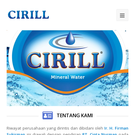
Op
Mob
Me
TENTANG KAMI
Riwayat perusahaan yang dirintis dan dibidani oleh
Ir. H. Firman
Sukirman
ini diawali dengan pendirian
PT. Cipta Nurman
pada