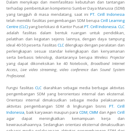
Dalam menyikapi dan memfasilitasi kebutuhan dan tantangan
terhadap pembentukan kompetensi Sumber Daya Manusia (SDM)
yang tangguh di masa mendatang, saat ini
PT. Cirill Indonesia
telah memiliki fasilitas pengembangan SDM berupa
Cirill Learning
Centre (CLC)
yang berlokasi di Kantor Pusat
PT. Cirill Indonesia
.
CLC
adalah fasilitas dalam bentuk ruangan untuk pendidikan,
pelatihan dan kegiatan sejenis lainnya, dengan daya tampung
ideal 40-50 peserta. Fasilitas
CLC
dilengkapi dengan peralatan dan
perlengkapan sesuai standar kelengkapan dan kenyamanan
serta berbasis teknologi, diantaranya berupa
Wireless Projector
yang dapat dikoneksikan ke 40 Notebook,
Broadband Internet
Access
,
Live video streaming
,
video conference
dan
Sound System
Profesional
.
Fungsi fasilitas
CLC
diarahkan sebagai media berbagai aktivitas
pengembangan SDM yang berorientasi internal dan eksternal.
Orientasi internal dimaksudkan sebagai media pelaksanaan
aktivitas pengembangan SDM di lingkungan bisnis
PT. Cirill
Indonesia
, baik karyawan maupun para
CDM
,
CMM
dan Agen
Cirill
agar dapat meningkatkan kemampuan kerja dan
kewirausahaannya. Sedangkan orientasi eksternal dimaksudkan
sebagai media pelaksanaan aktivitas pengembangan SDM dari