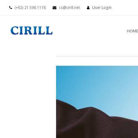
(+62) 21 596 1118
cs@cirill.net
User Login
HOM