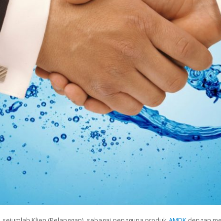
l sejumlah Klien (Pelanggan) sebagai pengguna produk
AMDK
dengan m