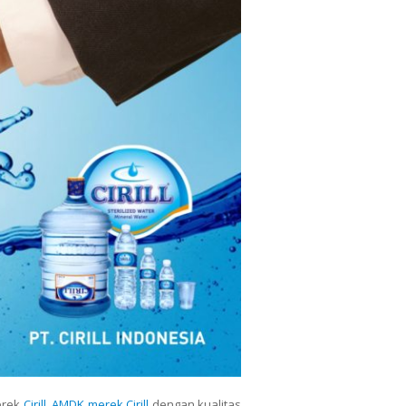
erek
Cirill
.
AMDK merek Cirill
dengan kualitas