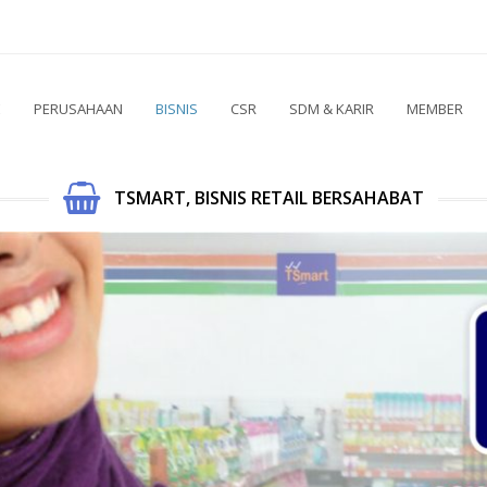
E
PERUSAHAAN
BISNIS
CSR
SDM & KARIR
MEMBER
TSMART, BISNIS RETAIL BERSAHABAT