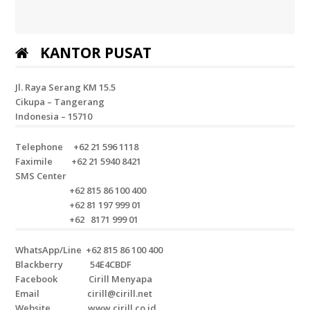
KANTOR PUSAT
Jl. Raya Serang KM 15.5
Cikupa – Tangerang
Indonesia – 15710
Telephone +62 21 596 1118
Faximile +62 21 5940 8421
SMS Center
+62 815 86 100 400
+62 81 197 999 01
+62 8171 999 01
WhatsApp/Line +62 815 86 100 400
Blackberry 54E4CBDF
Facebook Cirill Menyapa
Email cirill@cirill.net
Website www.cirill.co.id