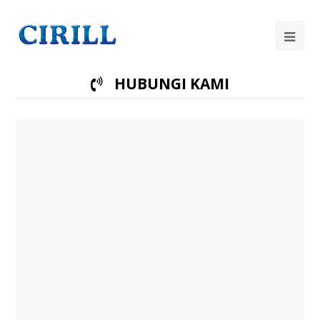
Op
Mob
HUBUNGI KAMI
Me